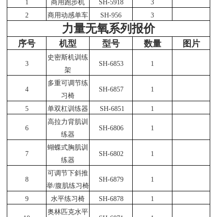
1
商用跑步机
SH-5918
3
2
商用动感单车
SH-956
3
力量无氧系列报价
序号
机型
型号
数量
图片
史密斯机训练
3
SH-6853
1
架
多重可调节练
4
SH-6857
1
习椅
5
单双杠训练器
SH-6851
1
高拉力背肌训
6
SH-6806
1
练器
蝴蝶式胸肌训
7
SH-6802
1
练器
可调节下斜推
8
SH-6879
1
举
/
腹肌练习椅
9
水平练习椅
SH-6878
1
奥林匹克水平