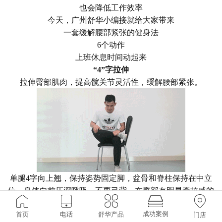
也会降低工作效率
今天，广州舒华小编接就给大家带来
一套缓解腰部紧张的健身法
6个动作
上班休息时间动起来
“4”字拉伸
拉伸臀部肌肉，提高髋关节灵活性，缓解腰部紧张。
单腿4字向上翘，保持姿势固定脚，盆骨和脊柱保持在中立
位，身体向前压深呼吸，不要弓背，在臀部有明显牵拉感的
位置保持20-30秒，完成3-5次。
成功案例
首页
电话
舒华产品
侧向伸展
门店