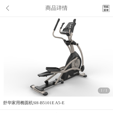
商品详情
1
/
1
舒华家用椭圆机SH-B5101E A5-E